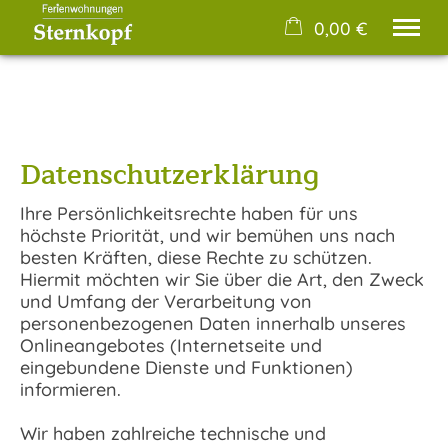
0,00 €
×
Über uns
Warenkorb ist leer
Unsere Ferienwohnungen
Urlaubs-Tipps
Datenschutzerklärung
Buchungsanfrage
Kontakt & Anreise
Ihre Persönlichkeitsrechte haben für uns
höchste Priorität, und wir bemühen uns nach
besten Kräften, diese Rechte zu schützen.
Hiermit möchten wir Sie über die Art, den Zweck
und Umfang der Verarbeitung von
personenbezogenen Daten innerhalb unseres
Onlineangebotes (Internetseite und
eingebundene Dienste und Funktionen)
informieren.
Wir haben zahlreiche technische und